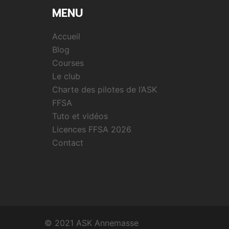
MENU
Accueil
Blog
Courses
Le club
Charte des pilotes de l’ASK
FFSA
Tuto et vidéos
Licences FFSA 2026
Contact
© 2021 ASK Annemasse