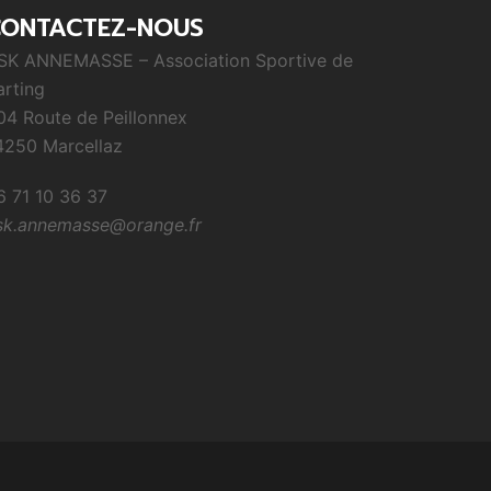
CONTACTEZ-NOUS
SK ANNEMASSE – Association Sportive de
arting
04 Route de Peillonnex
4250 Marcellaz
6 71 10 36 37
sk.annemasse@orange.fr