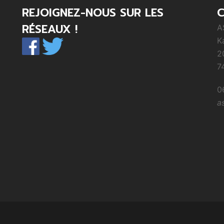
REJOIGNEZ-NOUS SUR LES
RÉSEAUX !
A
K
2
7
0
a