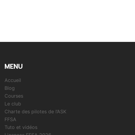
MENU
Accueil
Blog
Courses
Le club
Charte des pilotes de l’ASK
FFSA
Tuto et vidéos
Licences FFSA 2026