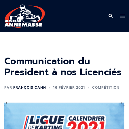
Aller
au
Recherche
Ouvr
contenu
le
men
Communication du
President à nos Licenciés
PAR
FRANÇOIS CANN
16 FÉVRIER 2021
COMPÉTITION