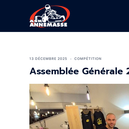
Aller
au
contenu
ASK
Annemasse
13 DÉCEMBRE 2025
COMPÉTITION
–
Assemblée Générale 
Association
sportive
de