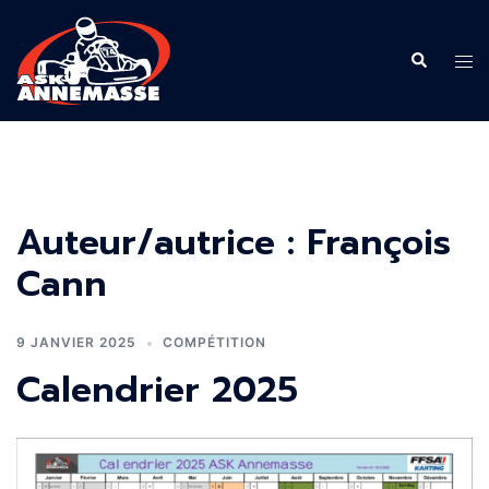
Aller
au
Recherche
Ouvr
contenu
le
men
Auteur/autrice :
François
Cann
9 JANVIER 2025
COMPÉTITION
Calendrier 2025