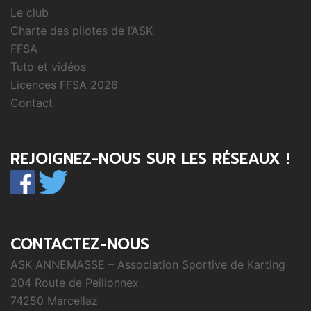
Le club
Charte des pilotes de l’ASK
FFSA
Tuto et vidéos
Licences FFSA 2026
Contact
REJOIGNEZ-NOUS SUR LES RÉSEAUX !
CONTACTEZ-NOUS
ASK ANNEMASSE – Association Sportive de Karting
204 Route de Peillonnex
74250 Marcellaz