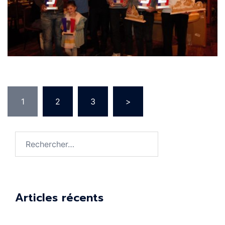
Pagination
1
2
3
>
des
publications
Rechercher :
Articles récents