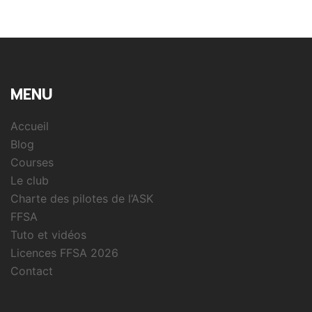
MENU
Accueil
Blog
Courses
Le club
Charte des pilotes de l’ASK
FFSA
Tuto et vidéos
Licences FFSA 2026
Contact