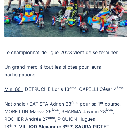
Le championnat de ligue 2023 vient de se terminer.
Un grand merci à tout les pilotes pour leurs
participations.
ème
ème
Mini 60 :
DETRUCHE Loris 13
, CAPELLI César 4
ème
er
Nationale :
BATISTA Adrien 33
pour sa 1
course,
ème
ème
MORETTIN Maëva 29
, SHARMA Jaymin 28
,
ème
ROCHER Andréa 27
, PIQUION Hugues
ème
ème
18
,
VILLIOD Alexandre 3
, SAURA PICTET