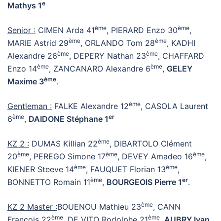
e
Mathys 1
ème
ème
Senior :
CIMEN Arda 41
, PIERARD Enzo 30
,
ème
ème
MARIE Astrid 29
, ORLANDO Tom 28
, KADHI
ème
ème
Alexandre 26
, DEPERY Nathan 23
, CHAFFARD
ème
ème
Enzo 14
, ZANCANARO Alexandre 6
,
GELEY
ème
Maxime 3
.
ème
Gentleman :
FALKE Alexandre 12
, CASOLA Laurent
ème
er
6
,
DAIDONE Stéphane 1
ème
KZ 2 :
DUMAS Killian 22
, DIBARTOLO Clément
ème
ème
ème
20
, PEREGO Simone 17
, DEVEY Amadeo 16
,
ème
ème
KIENER Steeve 14
, FAUQUET Florian 13
,
ème
er
BONNETTO Romain 11
,
BOURGEOIS Pierre 1
.
ème
KZ 2 Master :
BOUENOU Mathieu 23
, CANN
ème
ème
Francois 22
, DE VITO Rodolphe 21
,
AUBRY Ivan