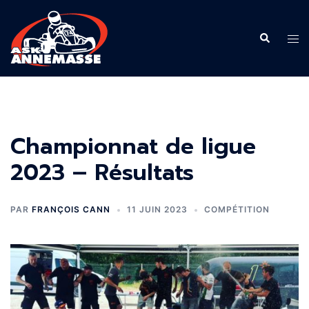
Aller
au
Recherche
Ouvr
contenu
le
men
Championnat de ligue
2023 – Résultats
PAR
FRANÇOIS CANN
11 JUIN 2023
COMPÉTITION